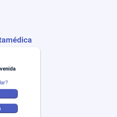
ftamédica
nvenida
dar?